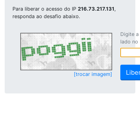
Para liberar o acesso
do IP
216.73.217.131
,
responda ao desafio abaixo.
Digite 
lado no
[trocar imagem]